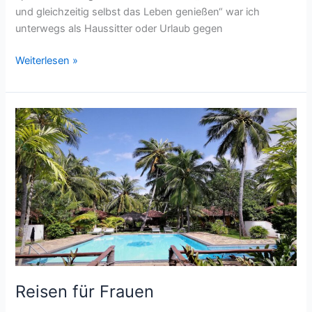
und gleichzeitig selbst das Leben genießen“ war ich
unterwegs als Haussitter oder Urlaub gegen
Rückblick
Weiterlesen »
–
Ausblick
–
Überblick
Reisen für Frauen