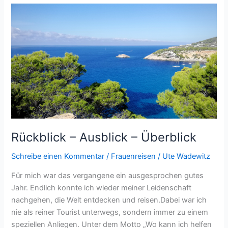
Alter
Rückblick – Ausblick – Überblick
Schreibe einen Kommentar
/
Frauenreisen
/
Ute Wadewitz
Für mich war das vergangene ein ausgesprochen gutes
Jahr. Endlich konnte ich wieder meiner Leidenschaft
nachgehen, die Welt entdecken und reisen.Dabei war ich
nie als reiner Tourist unterwegs, sondern immer zu einem
speziellen Anliegen. Unter dem Motto „Wo kann ich helfen