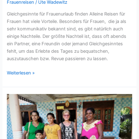
Frauenreisen
/
Ute Wadewitz
Gleichgesinnte für Frauenurlaub finden Alleine Reisen für
Frauen hat viele Vorteile. Besonders für Frauen, die ja als
sehr kommunikativ bekannt sind, es gibt natürlich auch
einige Nachteile. Der größte Nachteil ist, dass oft abends
ein Partner, eine Freundin oder jemand Gleichgesinntes
fehlt, um das Erlebte des Tages zu bequatschen,
auszutauschen bzw. Revue passieren zu lassen.
Reisen
Weiterlesen »
für
Frauen