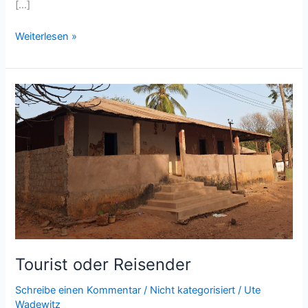
[…]
Tourist
Weiterlesen »
in
Brasilien
Tourist oder Reisender
Schreibe einen Kommentar
/
Nicht kategorisiert
/
Ute
Wadewitz