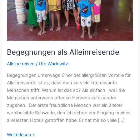
Begegnungen als Alleinreisende
Alleine reisen
/
Ute Wadewitz
Begegnungen unterwegs Einer der allergrößten Vorteile für
Alleinreisende ist es, dass man so viele interessante
Menschen trifft. Warum ist das so? Als einfach, weil die
Menschen unterwegs offenen Herzens aufeinander
zugehen. Der erste freundliche Mensch war ein älterer
wohlbeleibte Schwede, den ich schon am Eingang meines
allerersten Hotels getroffen habe. Er hat mir so viele […]
Begegnungen
Weiterlesen »