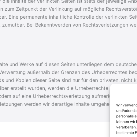
ie Inhalte der verlinkten Seiten ist stets der jeweilige Anb
den zum Zeitpunkt der Verlinkung auf mögliche Rechtsverstö
ar. Eine permanente inhaltliche Kontrolle der verlinkten Se
ht zumutbar. Bei Bekanntwerden von Rechtsverletzungen we
nhalte und Werke auf diesen Seiten unterliegen dem deutsche
 Verwertung außerhalb der Grenzen des Urheberrechtes bed
ds und Kopien dieser Seite sind nur für den privaten, nicht
eiber erstellt wurden, werden die Urheberrechte Dritter bea
otzdem auf eine Urheberrechtsverletzung aufmerksam werde
letzungen werden wir derartige Inhalte umgehend entferne
Wir verwend
und/oder da
personalisi
können wir 
verarbeiten
bestimmte F