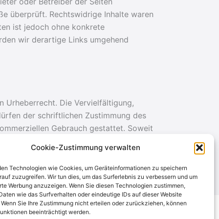
ieter oder Betreiber der Seiten
ße überprüft. Rechtswidrige Inhalte waren
iten ist jedoch ohne konkrete
rden wir derartige Links umgehend
n Urheberrecht. Die Vervielfältigung,
ürfen der schriftlichen Zustimmung des
 kommerziellen Gebrauch gestattet. Soweit
chtet. Insbesondere werden Inhalte Dritter
Cookie-Zustimmung verwalten
n, bitten wir um einen entsprechenden
n.
en Technologien wie Cookies, um Geräteinformationen zu speichern
rauf zuzugreifen. Wir tun dies, um das Surferlebnis zu verbessern und um
erte Werbung anzuzeigen. Wenn Sie diesen Technologien zustimmen,
Daten wie das Surfverhalten oder eindeutige IDs auf dieser Website
. Wenn Sie Ihre Zustimmung nicht erteilen oder zurückziehen, können
unktionen beeinträchtigt werden.